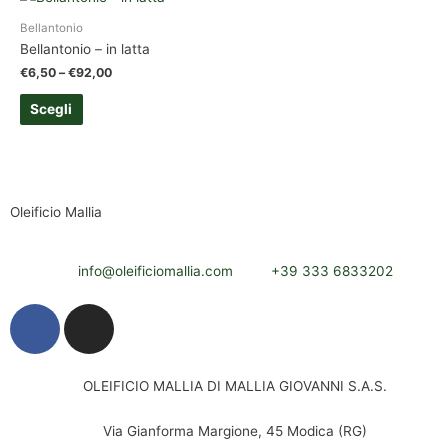
Bellantonio
Bellantonio
Bellantonio – in latta
Bellantonio – in vetro
€
€
6,50
6,50
–
–
€
€
92,00
17,50
Scegli
Scegli
Oleificio Mallia
info@oleificiomallia.com
+39 333 6833202
OLEIFICIO MALLIA DI MALLIA GIOVANNI S.A.S.
Via Gianforma Margione, 45 Modica (RG)