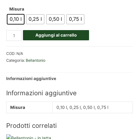
Misura
Misura
0,10 l
0,10 l
0,25 l
1 l
3 l
0,50 l
5 l
0,75 l
Aggiungi al carrello
Aggiungi al carrello
COD:
COD:
N/A
N/A
Categoria:
Categoria:
Bellantonio
Bellantonio
Informazioni aggiuntive
Informazioni aggiuntive
Informazioni aggiuntive
Informazioni aggiuntive
Misura
Misura
0,10 l, 0,25 l, 0,50 l, 0,75 l
0,10 l, 0,25 l, 0,50 l, 1 l, 3 l, 5 l
Prodotti correlati
Prodotti correlati