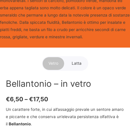
monovarietali. I sentori di carciofo, pomodoro verde, mandorla ed
erba appena tagliata sono molto delicati. Il colore è un opaco verde
smeraldo che permane a lungo data la notevole presenza di sostanze
fenoliche. Dalla spiccata fluidità, Bellantonio è ottimo per insalate e
piatti freddi, ne basta un filo a crudo per arricchire secondi di carne
rossa, grigliate, verdure e minestre invernali.
Vetro
Latta
Bellantonio – in vetro
Bellantonio – in latta
€
€
6,50
6,50
–
–
€
€
17,50
92,00
Un carattere forte, in cui all’assaggio prevale un sentore amaro
Un carattere forte, in cui all’assaggio prevale un sentore amaro
e piccante e che conserva un’elevata persistenza olfattiva è
e piccante e che conserva un’elevata persistenza olfattiva è
il
il
Bellantonio
Bellantonio
.
.